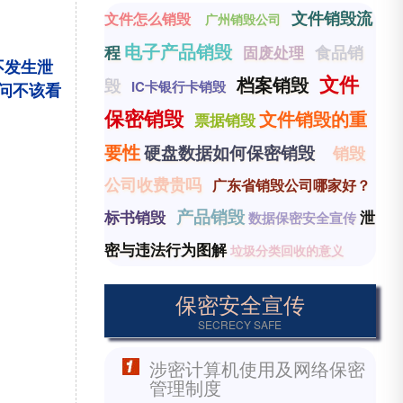
文件销毁流
文件怎么销毁
广州销毁公司
电子产品销毁
程
食品销
固废处理
不发生泄
文件
档案销毁
毁
IC卡银行卡销毁
问不该看
保密销毁
文件销毁的重
票据销毁
要性
硬盘数据如何保密销毁
销毁
公司收费贵吗
广东省销毁公司哪家好？
产品销毁
标书销毁
泄
数据保密安全宣传
密与违法行为图解
垃圾分类回收的意义
保密安全宣传
SECRECY SAFE
涉密计算机使用及网络保密
管理制度