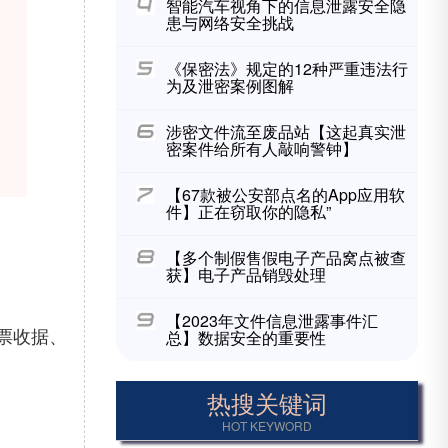
智能汽车视角下的信息泄露安全隐
患与网络安全挑战
《保密法》规定的12种严重违法行
为及泄密案例图解
涉密文件流至废品站【这起真实泄
密案件给所有人敲响警钟】
【67款被公安部点名的App应用软
件】正在窃取你的隐私”
【多个制假售假电子产品窝点被查
获】电子产品销毁处理
【2023年文件信息泄露事件汇
票收据、
总】数据安全的重要性
热搜关键词
HOT KEYWORD