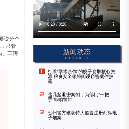
要说分个
观，只管
新闻动态
员、车辆
TOP ARTICLES
打着“学术合作”的幌子窃取核心资
源 粮食安全领域间谍窃密案件披
露
这几起泄密案例，为部门“一把
手”敲响警钟
贺州警方破获特大假冒注册商标电
子烟案